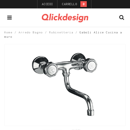
ACCEDI
CARRELLO
0
Home
/
Arredo Bagno
/
Rubinetteria
/
Gaboli Alice Cucina a
muro