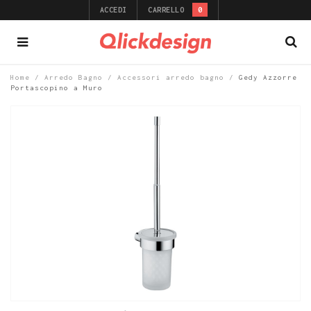
ACCEDI
CARRELLO
0
Home
/
Arredo Bagno
/
Accessori arredo bagno
/
Gedy Azzorre
Portascopino a Muro