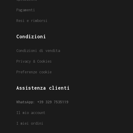
Pagamenti
Resi e rimborsi
Condizioni
Condizioni di vendita
Privacy & Cookies
Preferenze cookie
Assistenza clienti
WhatsApp: +39 329 7535119
Il mio account
I miei ordini