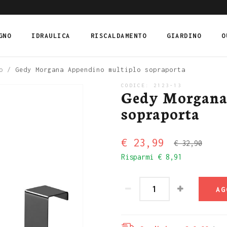
GNO
IDRAULICA
RISCALDAMENTO
GIARDINO
O
o
/
Gedy Morgana Appendino multiplo sopraporta
CODICE:
2123-13
Gedy Morgana
sopraporta
€ 23,99
€ 32,90
Risparmi
€ 8,91
AG