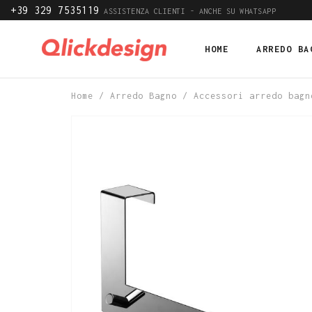
+39 329 7535119
ASSISTENZA CLIENTI - ANCHE SU WHATSAPP
HOME
ARREDO BA
Home
/
Arredo Bagno
/
Accessori arredo bagn