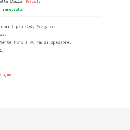
utta Italia.
Dettagli
à immediata
a multiplo Gedy Morgana:
ox.
tente fino a 40 mm di spessore.
i.
.
 bagno