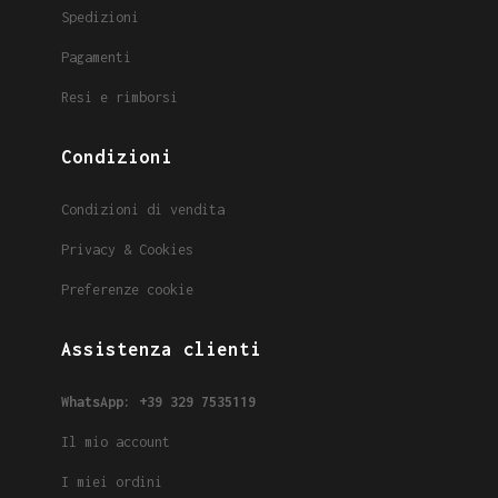
Spedizioni
Pagamenti
Resi e rimborsi
Condizioni
Condizioni di vendita
Privacy & Cookies
Preferenze cookie
Assistenza clienti
WhatsApp: +39 329 7535119
Il mio account
I miei ordini