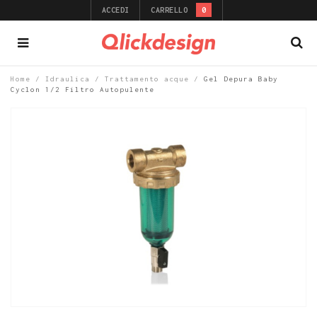
ACCEDI
CARRELLO
0
Home
/
Idraulica
/
Trattamento acque
/
Gel Depura Baby
Cyclon 1/2 Filtro Autopulente