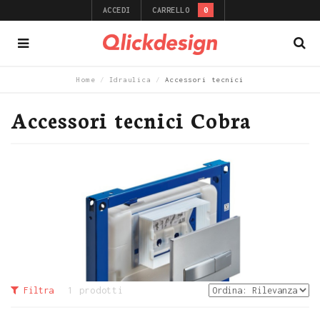
ACCEDI
CARRELLO
0
Home
/
Idraulica
/
Accessori tecnici
Accessori tecnici Cobra
Filtra
1 prodotti