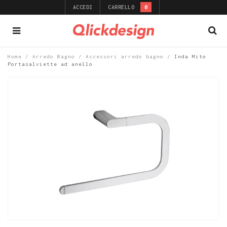
ACCEDI
CARRELLO
0
Home
/
Arredo Bagno
/
Accessori arredo bagno
/
Inda Mito
Portasalviette ad anello