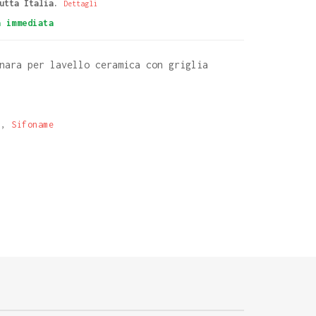
utta Italia.
Dettagli
à immediata
nara per lavello ceramica con griglia
i
,
Sifoname