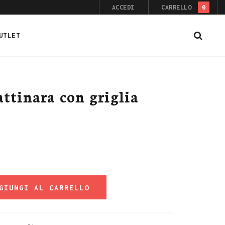
ACCEDI
CARRELLO
0
UTLET
attinara con griglia
GIUNGI AL CARRELLO