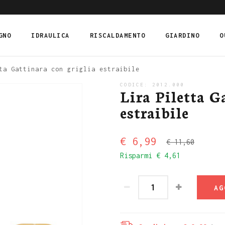
GNO
IDRAULICA
RISCALDAMENTO
GIARDINO
O
ta Gattinara con griglia estraibile
CODICE:
2012.000
Lira Piletta G
estraibile
€ 6,99
€ 11,60
Risparmi
€ 4,61
AG