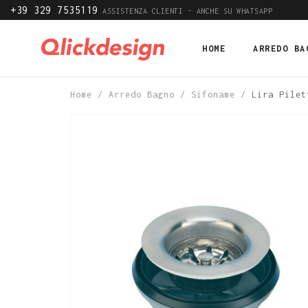
+39 329 7535119
ASSISTENZA CLIENTI - ANCHE SU WHATSAPP
HOME
ARREDO BA
Home
/
Arredo Bagno
/
Sifoname
/
Lira Pilet