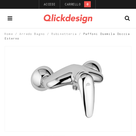
ACCEDI
CARRELLO
0
Home
/
Arredo Bagno
/
Rubinetteria
/
Paffoni Duemila Doccia
Esterno