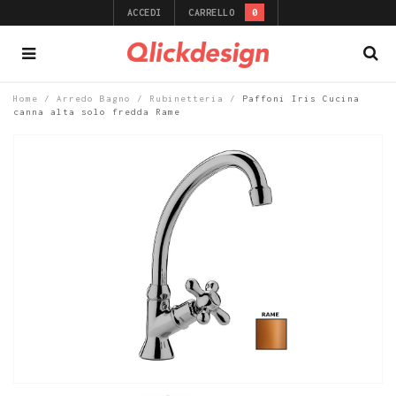
ACCEDI
CARRELLO
0
Home
/
Arredo Bagno
/
Rubinetteria
/
Paffoni Iris Cucina
canna alta solo fredda Rame