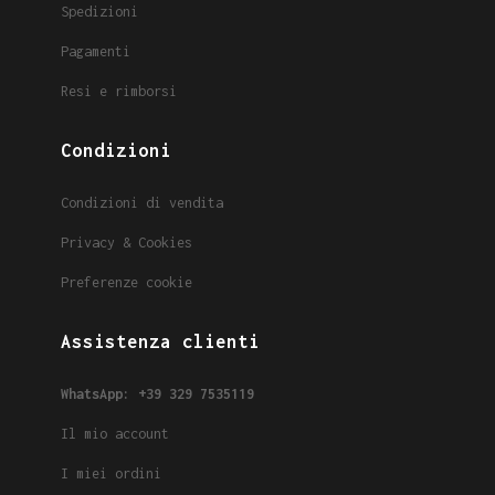
Spedizioni
Pagamenti
Resi e rimborsi
Condizioni
Condizioni di vendita
Privacy & Cookies
Preferenze cookie
Assistenza clienti
WhatsApp: +39 329 7535119
Il mio account
I miei ordini