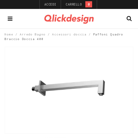
ACCEDI
CARRELLO
0
Home
/
Arredo Bagno
/
Accessori doccia
/
Paffoni Quadro
Braccio Doccia 400