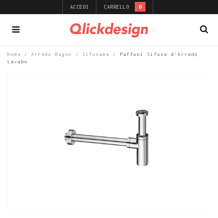
ACCEDI
CARRELLO
0
Home
/
Arredo Bagno
/
Sifoname
/
Paffoni Sifone d'Arredo
Lavabo