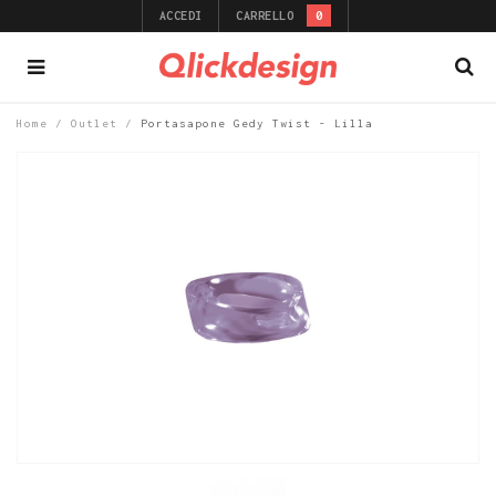
ACCEDI
CARRELLO
0
Home
/
Outlet
/
Portasapone Gedy Twist - Lilla