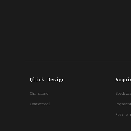
Qlick Design
Acqui
Chi siamo
Spedizi
Contattaci
Pagamen
Resi e 