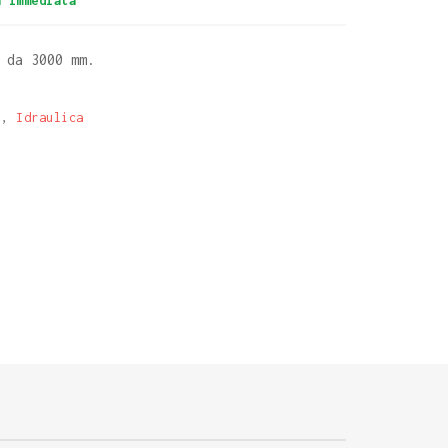
à immediata
 da 3000 mm.
i
,
Idraulica