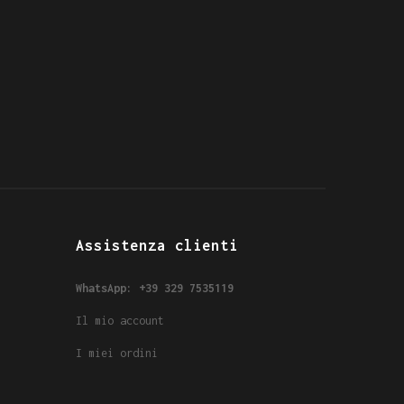
Assistenza clienti
WhatsApp: +39 329 7535119
Il mio account
I miei ordini