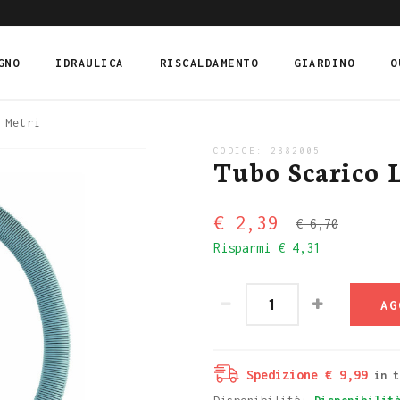
GNO
IDRAULICA
RISCALDAMENTO
GIARDINO
O
 Metri
CODICE:
2882005
Tubo Scarico L
€ 2,39
€ 6,70
Risparmi
€ 4,31
AG
Spedizione € 9,99
in t