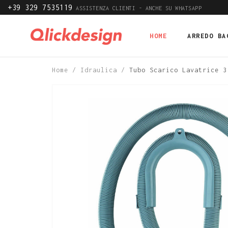
+39 329 7535119
ASSISTENZA CLIENTI - ANCHE SU WHATSAPP
HOME
ARREDO BA
Home
/
Idraulica
/
Tubo Scarico Lavatrice 3